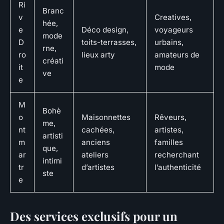
Ri
Branc
v
Creatives,
hée,
e
Déco design,
voyageurs
mode
D
toits-terrasses,
urbains,
rne,
ro
lieux arty
amateurs de
créati
it
mode
ve
e
M
Bohè
o
Maisonnettes
Rêveurs,
me,
nt
cachées,
artistes,
artisti
m
anciens
familles
que,
ar
ateliers
recherchant
intimi
tr
d’artistes
l’authenticité
ste
e
Des services exclusifs pour un