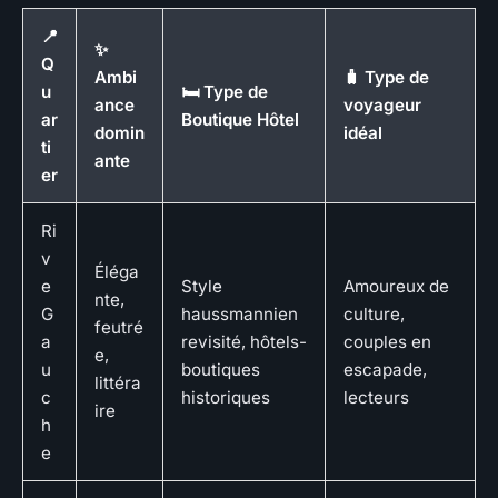
📍
✨
Q
Ambi
🧳 Type de
u
🛏️ Type de
ance
voyageur
ar
Boutique Hôtel
domin
idéal
ti
ante
er
Ri
v
Éléga
e
Style
Amoureux de
nte,
G
haussmannien
culture,
feutré
a
revisité, hôtels-
couples en
e,
u
boutiques
escapade,
littéra
c
historiques
lecteurs
ire
h
e